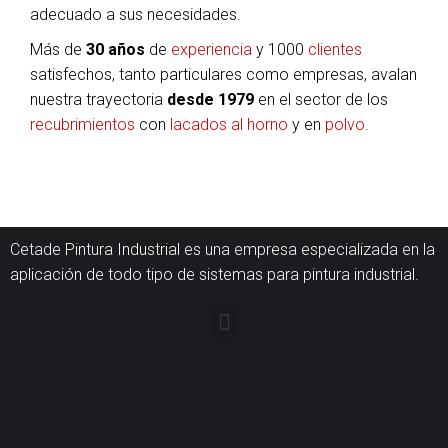
adecuado a sus necesidades.
Más de
30 años
de
experiencia
y 1000
clientes
satisfechos, tanto particulares como empresas, avalan
nuestra trayectoria
desde 1979
en el sector de los
recubrimientos
con
lacados al horno
y en
polvo
.
Cetade Pintura Industrial es una empresa especializada en la
aplicación de todo tipo de sistemas para pintura industrial.